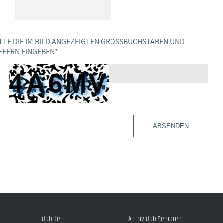
TTE DIE IM BILD ANGEZEIGTEN GROSSBUCHSTABEN UND Z
FERN EINGEBEN
*
ABSENDEN
dbb.de
Archiv dbb Senioren