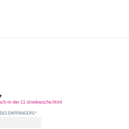
DBB SENIOREN - ÜBERBLICK
VERANSTALTUNGEN - ÜBERBLICK
Gremien
Fachtagungen
e
Geschäftsführung
Bundesseniorenkongress
uch-in-der-11-streikwoche.html
 DES EMPFÄNGERS:
*
Kontakt