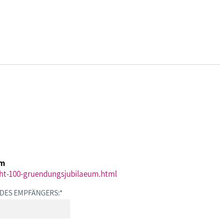
DBB SENIOREN - ÜBERBLICK
VERANSTALTUNGEN - ÜBERBLICK
Gremien
Fachtagungen
um
Geschäftsführung
Bundesseniorenkongress
ht-100-gruendungsjubilaeum.html
 DES EMPFÄNGERS:
*
Kontakt