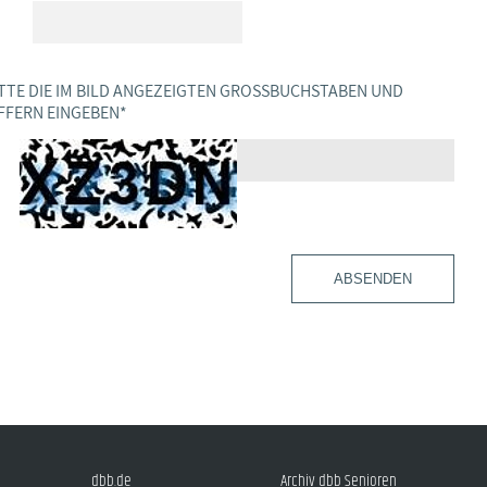
TTE DIE IM BILD ANGEZEIGTEN GROSSBUCHSTABEN UND Z
FERN EINGEBEN
*
ABSENDEN
dbb.de
Archiv dbb Senioren