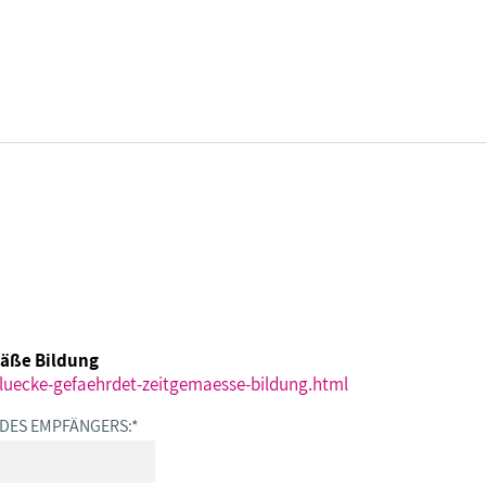
DBB SENIOREN - ÜBERBLICK
VERANSTALTUNGEN - ÜBERBLICK
Gremien
Fachtagungen
mäße Bildung
Geschäftsführung
Bundesseniorenkongress
sluecke-gefaehrdet-zeitgemaesse-bildung.html
 DES EMPFÄNGERS:
*
Kontakt