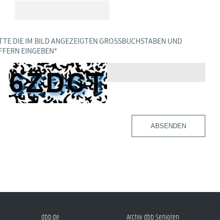
TTE DIE IM BILD ANGEZEIGTEN GROSSBUCHSTABEN UND Z
FERN EINGEBEN
*
ABSENDEN
dbb.de
Archiv dbb Senioren