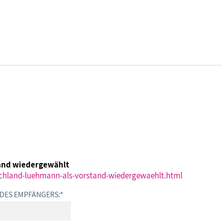
DBB SENIOREN - ÜBERBLICK
VERANSTALTUNGEN - ÜBERBLICK
Gremien
Fachtagungen
and wiedergewählt
Geschäftsführung
Bundesseniorenkongress
chland-luehmann-als-vorstand-wiedergewaehlt.html
 DES EMPFÄNGERS:
*
Kontakt