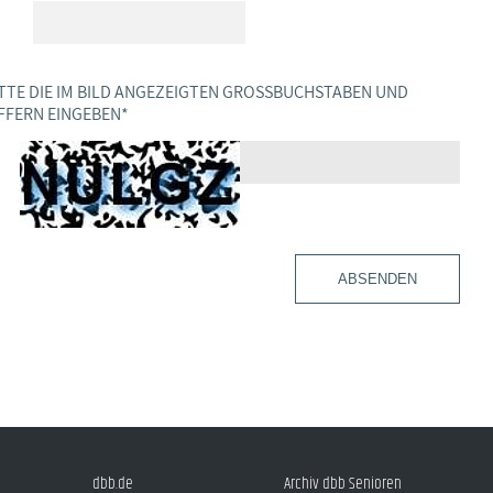
TTE DIE IM BILD ANGEZEIGTEN GROSSBUCHSTABEN UND Z
FERN EINGEBEN
*
ABSENDEN
dbb.de
Archiv dbb Senioren