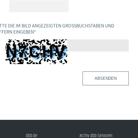
TTE DIE IM BILD ANGEZEIGTEN GROSSBUCHSTABEN UND Z
FERN EINGEBEN
*
ABSENDEN
dbb.de
Archiv dbb Senioren