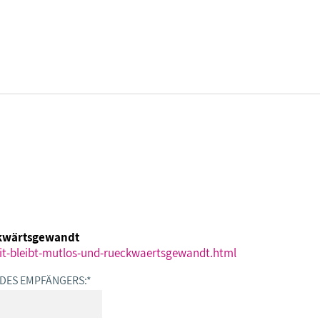
DBB SENIOREN - ÜBERBLICK
VERANSTALTUNGEN - ÜBERBLICK
Gremien
Fachtagungen
ckwärtsgewandt
Geschäftsführung
Bundesseniorenkongress
it-bleibt-mutlos-und-rueckwaertsgewandt.html
 DES EMPFÄNGERS:
*
Kontakt