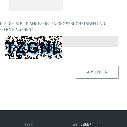
TTE DIE IM BILD ANGEZEIGTEN GROSSBUCHSTABEN UND Z
FERN EINGEBEN
*
ABSENDEN
dbb.de
Archiv dbb Senioren