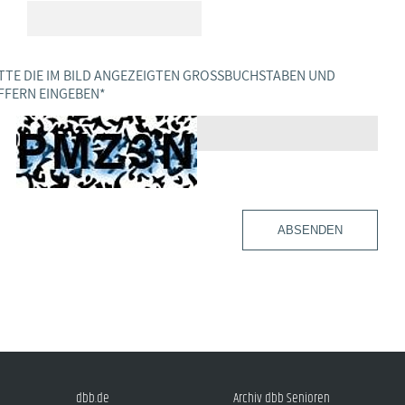
TTE DIE IM BILD ANGEZEIGTEN GROSSBUCHSTABEN UND Z
FERN EINGEBEN
*
ABSENDEN
dbb.de
Archiv dbb Senioren