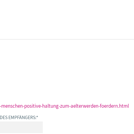
DBB SENIOREN - ÜBERBLICK
VERANSTALTUNGEN - ÜBERBLICK
Gremien
Fachtagungen
Geschäftsführung
Bundesseniorenkongress
en-menschen-positive-haltung-zum-aelterwerden-foerdern.html
 DES EMPFÄNGERS:
*
Kontakt