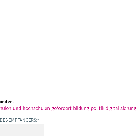
DBB SENIOREN - ÜBERBLICK
VERANSTALTUNGEN - ÜBERBLICK
Gremien
Fachtagungen
fordert
Geschäftsführung
Bundesseniorenkongress
chulen-und-hochschulen-gefordert-bildung-politik-digitalisieru
 DES EMPFÄNGERS:
*
Kontakt