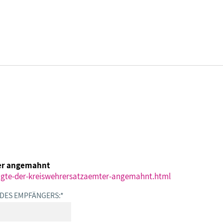
DBB SENIOREN - ÜBERBLICK
VERANSTALTUNGEN - ÜBERBLICK
Gremien
Fachtagungen
ter angemahnt
Geschäftsführung
Bundesseniorenkongress
tigte-der-kreiswehrersatzaemter-angemahnt.html
 DES EMPFÄNGERS:
*
Kontakt