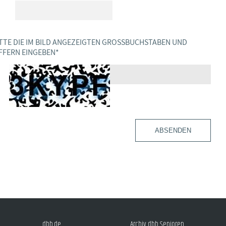
TTE DIE IM BILD ANGEZEIGTEN GROSSBUCHSTABEN UND Z
FERN EINGEBEN
*
ABSENDEN
dbb.de
Archiv dbb Senioren