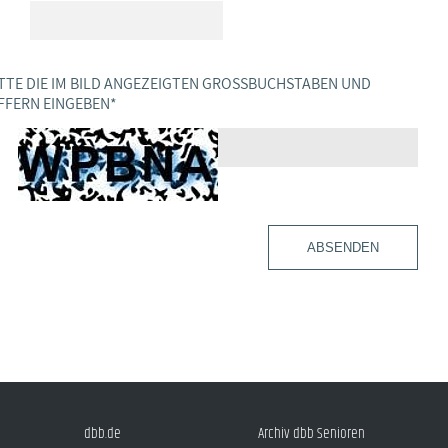
TTE DIE IM BILD ANGEZEIGTEN GROSSBUCHSTABEN UND Z
FERN EINGEBEN
*
ABSENDEN
dbb.de
Archiv dbb Senioren