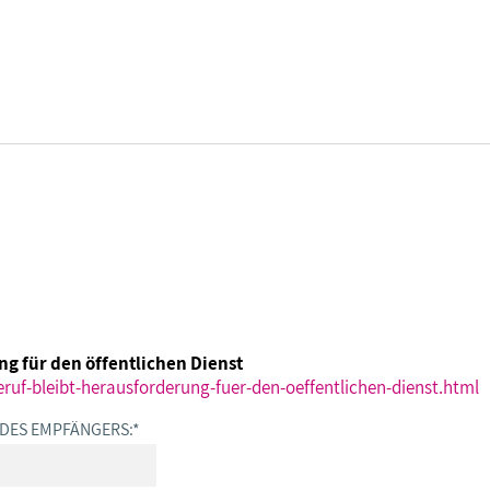
DBB SENIOREN - ÜBERBLICK
VERANSTALTUNGEN - ÜBERBLICK
Gremien
Fachtagungen
ng für den öffentlichen Dienst
Geschäftsführung
Bundesseniorenkongress
ruf-bleibt-herausforderung-fuer-den-oeffentlichen-dienst.html
 DES EMPFÄNGERS:
*
Kontakt