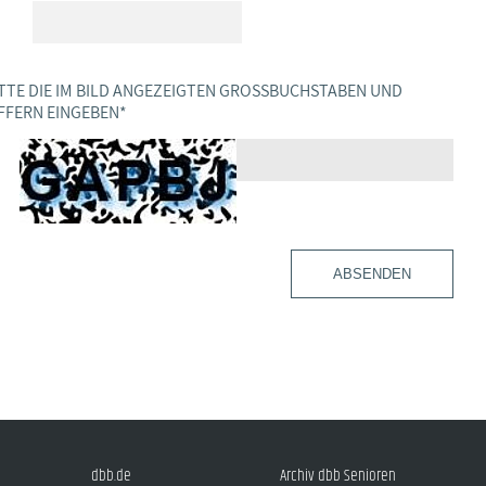
TTE DIE IM BILD ANGEZEIGTEN GROSSBUCHSTABEN UND Z
FERN EINGEBEN
*
ABSENDEN
dbb.de
Archiv dbb Senioren