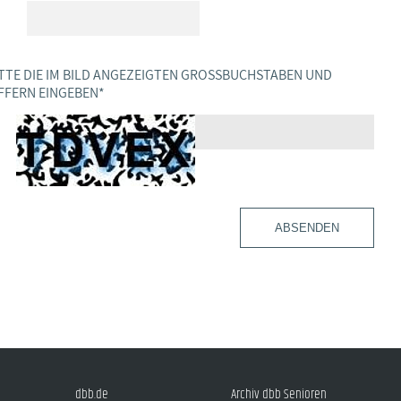
TTE DIE IM BILD ANGEZEIGTEN GROSSBUCHSTABEN UND Z
FERN EINGEBEN
*
ABSENDEN
dbb.de
Archiv dbb Senioren