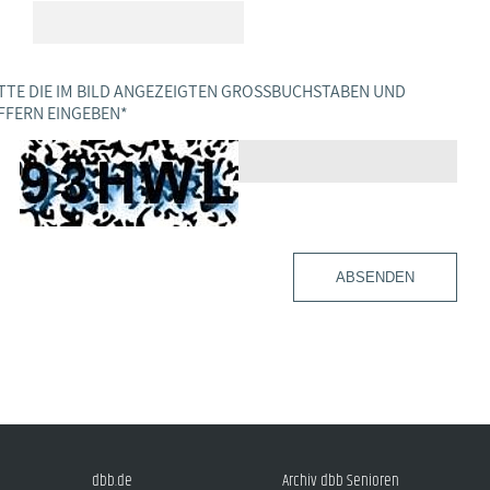
TTE DIE IM BILD ANGEZEIGTEN GROSSBUCHSTABEN UND Z
FERN EINGEBEN
*
ABSENDEN
dbb.de
Archiv dbb Senioren