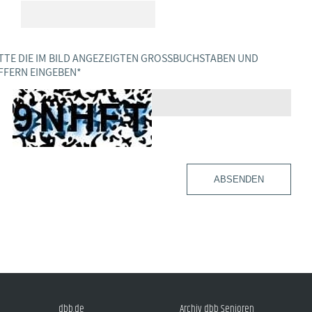
TTE DIE IM BILD ANGEZEIGTEN GROSSBUCHSTABEN UND Z
FERN EINGEBEN
*
ABSENDEN
dbb.de
Archiv dbb Senioren