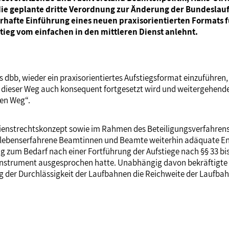
e geplante dritte Verordnung zur Änderung der Bundeslauf
afte Einführung eines neuen praxisorientierten Formats f
stieg vom einfachen in den mittleren Dienst anlehnt.
bb, wieder ein praxisorientiertes Aufstiegsformat einzuführen, zu
ss dieser Weg auch konsequent fortgesetzt wird und weitergehen
ten Weg“.
 Dienstrechtskonzept sowie im Rahmen des Beteiligungsverfahrens
nd lebenserfahrene Beamtinnen und Beamte weiterhin adäquate E
zum Bedarf nach einer Fortführung der Aufstiege nach §§ 33 bis 
lgeinstrument ausgesprochen hatte. Unabhängig davon bekräftigte
g der Durchlässigkeit der Laufbahnen die Reichweite der Laufba