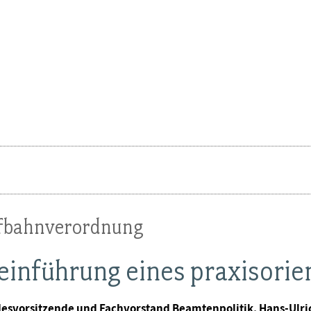
ufbahnverordnung
einführung eines praxisorie
desvorsitzende und Fachvorstand Beamtenpolitik, Hans-Ulri