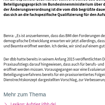
Beteiligungsgespräch im Bundesinnenministerium über di
der Änderungsverordnung ist die vom dbb begrüßte dauerh
das sich an die fachspezifische Qualifizierung für den Auf
Benra: „Es ist anzuerkennen, dass das BMI den Forderungen des d
demografische Entwicklung erwarten wir jetzt allerdings, da
und Beamte eröffnet werden. Ich denke, wir sind auf einem gu
Der dbb hatte bereits in seinem Anfang 2015 veröffentlichten
Praxisaufstiegs darauf hingewiesen, dass auch für berufs- u
eröffnet werden müssen. Vorausgegangen war eine Evaluierung 
Beteiligungsverfahrens bereits für ein praxisorientiertes Fo
Dienstrechtskonzept dargestellten Vorschlag, zur Verbesserun
Mehr zum Thema
Lexikon: Aufstieg (dbb.de)