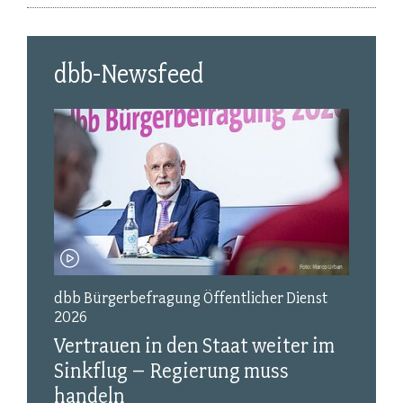
dbb-Newsfeed
t
dbb Bürgerbefragung Öffentlicher Dienst
dbb
2026
Gey
en
Vertrauen in den Staat weiter im
En
Sinkflug – Regierung muss
handeln