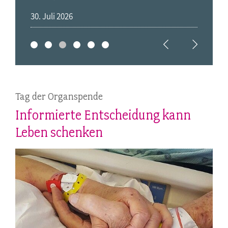
30. Juli 2026
28. 
Tag der Organspende
Informierte Entscheidung kann
Leben schenken