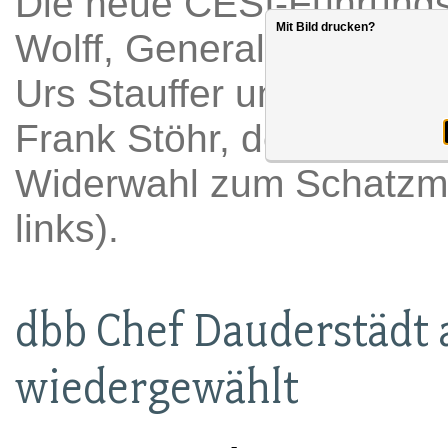
Die neue CESI-Führungs
Mit Bild drucken?
Wolff, Generalsekretär 
Urs Stauffer und Vizeprä
Frank Stöhr, der aus Alt
Widerwahl zum Schatzmei
links).
dbb Chef Dauderstädt a
wiedergewählt