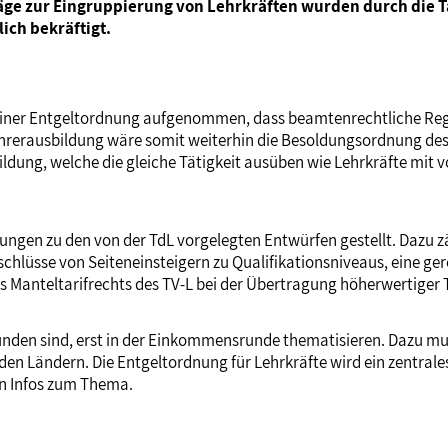
äge zur Eingruppierung von Lehrkräften wurden durch die T
ich bekräftigt.
einer Entgeltordnung aufgenommen, dass beamtenrechtliche Rege
 Lehrerausbildung wäre somit weiterhin die Besoldungsordnung des
ldung, welche die gleiche Tätigkeit ausüben wie Lehrkräfte mit v
ungen zu den von der TdL vorgelegten Entwürfen gestellt. Dazu 
hlüsse von Seiteneinsteigern zu Qualifikationsniveaus, eine ge
Manteltarifrechts des TV-L bei der Übertragung höherwertiger T
nden sind, erst in der Einkommensrunde thematisieren. Dazu muss
den Ländern. Die Entgeltordnung für Lehrkräfte wird ein zentra
n Infos zum Thema.