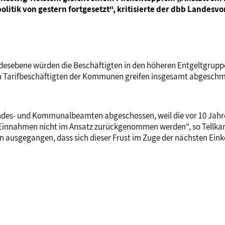
olitik von gestern fortgesetzt“, kritisierte der dbb Landes
Landesebene würden die Beschäftigten in den höheren Entgeltgru
n Tarifbeschäftigten der Kommunen greifen insgesamt abgeschmo
Landes- und Kommunalbeamten abgeschossen, weil die vor 10 Ja
Einnahmen nicht im Ansatz zurückgenommen werden“, so Tellkamp.
von ausgegangen, dass sich dieser Frust im Zuge der nächsten 