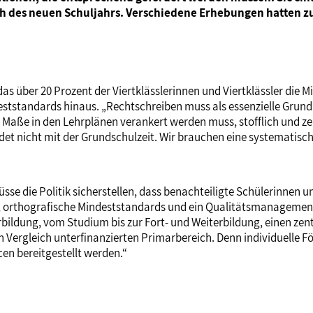
 des neuen Schuljahrs. Verschiedene Erhebungen hatten zul
as über 20 Prozent der Viertklässlerinnen und Viertklässler die 
ndeststandards hinaus. „Rechtschreiben muss als essenzielle Gr
ße in den Lehrplänen verankert werden muss, stofflich und zeitl
ndet nicht mit der Grundschulzeit. Wir brauchen eine systematisc
se die Politik sicherstellen, dass benachteiligte Schülerinnen 
 orthografische Mindeststandards und ein Qualitätsmanagement
ildung, vom Studium bis zur Fort- und Weiterbildung, einen zent
en Vergleich unterfinanzierten Primarbereich. Denn individuelle 
cen bereitgestellt werden.“