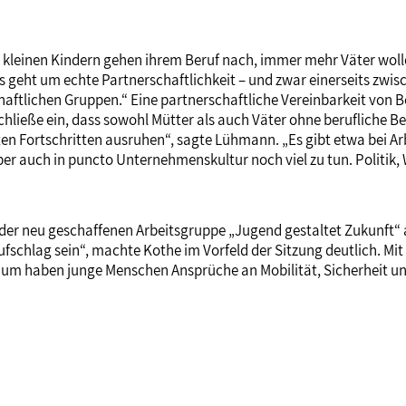
 kleinen Kindern gehen ihrem Beruf nach, immer mehr Väter wolle
geht um echte Partnerschaftlichkeit – und zwar einerseits zwis
ftlichen Gruppen.“ Eine partnerschaftliche Vereinbarkeit von Be
schließe ein, dass sowohl Mütter als auch Väter ohne berufliche
ten Fortschritten ausruhen“, sagte Lühmann. „Es gibt etwa bei Ar
aber auch in puncto Unternehmenskultur noch viel zu tun. Politi
 der neu geschaffenen Arbeitsgruppe „Jugend gestaltet Zukunft“
ufschlag sein“, machte Kothe im Vorfeld der Sitzung deutlich. Mit
aum haben junge Menschen Ansprüche an Mobilität, Sicherheit un