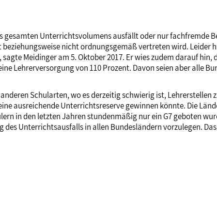
des gesamten Unterrichtsvolumens ausfällt oder nur fachfremde Be
t beziehungsweise nicht ordnungsgemäß vertreten wird. Leider h
 sagte Meidinger am 5. Oktober 2017. Er wies zudem darauf hin, d
eine Lehrerversorgung von 110 Prozent. Davon seien aber alle Bu
nderen Schularten, wo es derzeitig schwierig ist, Lehrerstellen 
r eine ausreichende Unterrichtsreserve gewinnen könnte. Die Länd
hülern in den letzten Jahren stundenmäßig nur ein G7 geboten wu
ung des Unterrichtsausfalls in allen Bundesländern vorzulegen. Das