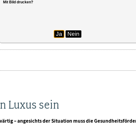
Mit Bild drucken?
Ja
Nein
bb jugend
in Luxus sein
wärtig – angesichts der Situation muss die Gesundheitsförd