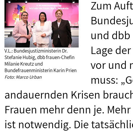
Zum Auft
Bundesju
und dbb 
Lage der
V.L.: Bundesjustizministerin Dr.
Stefanie Hubig, dbb frauen-Chefin
vor und 
Milanie Kreutz und
Bundefrauenministerin Karin Prien
muss: „G
Foto: Marco Urban
andauernden Krisen braucht
Frauen mehr denn je. Mehr 
ist notwendig. Die tatsäch