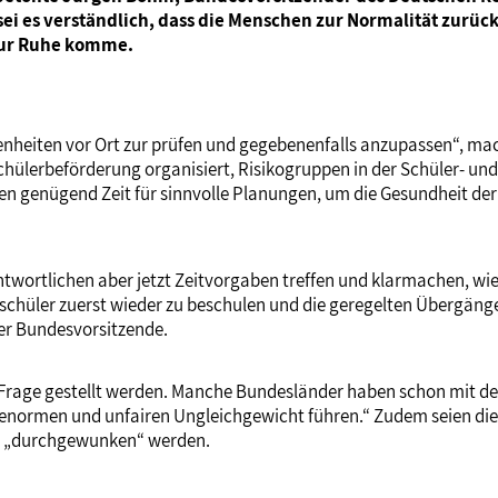
ei es verständlich, dass die Menschen zur Normalität zurück
 zur Ruhe komme.
enheiten vor Ort zur prüfen und gegebenenfalls anzupassen“, ma
 Schülerbeförderung organisiert, Risikogruppen in der Schüler- 
ten genügend Zeit für sinnvolle Planungen, um die Gesundheit der
wortlichen aber jetzt Zeitvorgaben treffen und klarmachen, wie
sschüler zuerst wieder zu beschulen und die geregelten Übergänge 
er Bundesvorsitzende.
in Frage gestellt werden. Manche Bundesländer haben schon mit 
 enormen und unfairen Ungleichgewicht führen.“ Zudem seien die
nur „durchgewunken“ werden.