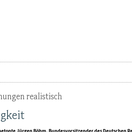
nungen realistisch
igkeit
 betonte Jürgen Böhm, Bundesvorsitzender des Deutschen Re