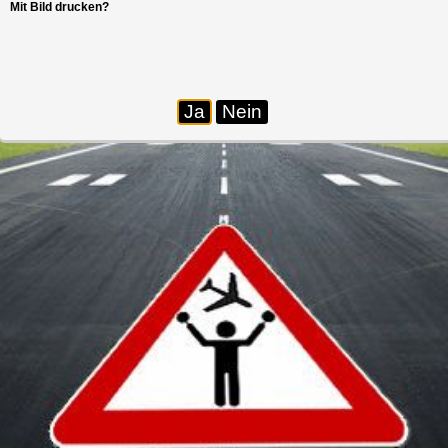
Mit Bild drucken?
Ja
Nein