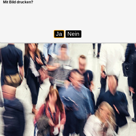
Mit Bild drucken?
Ja
Nein