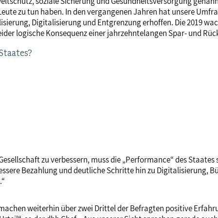
weltschutz, soziale Sicherung und Gesundheitsversorgung genann
Leute zu tun haben. In den vergangenen Jahren hat unsere Umfr
ierung, Digitalisierung und Entgrenzung erhoffen. Die 2019 wac
 leider logische Konsequenz einer jahrzehntelangen Spar- und Rüc
 Staates?
llschaft zu verbessern, muss die „Performance“ des Staates sch
ssere Bezahlung und deutliche Schritte hin zu Digitalisierung, 
.“
chen weiterhin über zwei Drittel der Befragten positive Erfahr