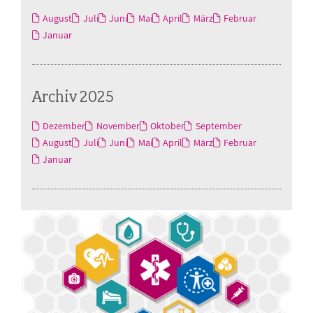
August
Juli
Juni
Mai
April
März
Februar
Januar
Archiv 2025
Dezember
November
Oktober
September
August
Juli
Juni
Mai
April
März
Februar
Januar