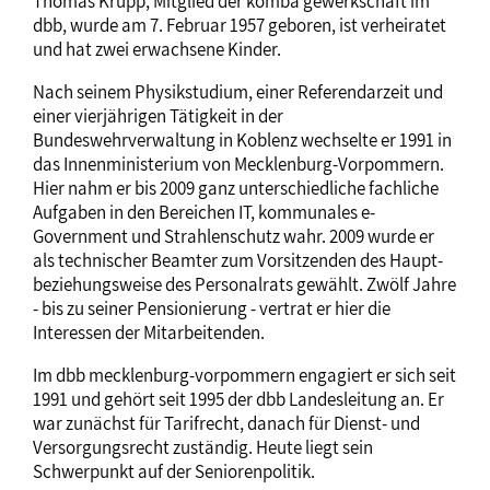
Thomas Krupp, Mitglied der komba gewerkschaft im
dbb, wurde am 7. Februar 1957 geboren, ist verheiratet
und hat zwei erwachsene Kinder.
Nach seinem Physikstudium, einer Referendarzeit und
einer vierjährigen Tätigkeit in der
Bundeswehrverwaltung in Koblenz wechselte er 1991 in
das Innenministerium von Mecklenburg-Vorpommern.
Hier nahm er bis 2009 ganz unterschiedliche fachliche
Aufgaben in den Bereichen IT, kommunales e-
Government und Strahlenschutz wahr. 2009 wurde er
als technischer Beamter zum Vorsitzenden des Haupt-
beziehungsweise des Personalrats gewählt. Zwölf Jahre
- bis zu seiner Pensionierung - vertrat er hier die
Interessen der Mitarbeitenden.
Im dbb mecklenburg-vorpommern engagiert er sich seit
1991 und gehört seit 1995 der dbb Landesleitung an. Er
war zunächst für Tarifrecht, danach für Dienst- und
Versorgungsrecht zuständig. Heute liegt sein
Schwerpunkt auf der Seniorenpolitik.