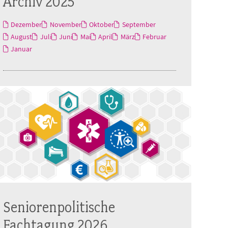
Archiv 2025
Dezember
November
Oktober
September
August
Juli
Juni
Mai
April
März
Februar
Januar
Seniorenpolitische
Fachtagung 2026