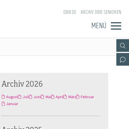
DBB.DE
ARCHIV DBB SENIOREN
MENÜ
Archiv 2026
August
Juli
Juni
Mai
April
März
Februar
Januar