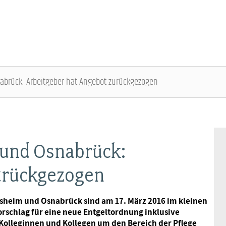
abrück: Arbeitgeber hat Angebot zurückgezogen
DBB SENIOREN - ÜBERBLICK
VERANSTALTUNGEN - ÜBERBLICK
Gremien
Fachtagungen
 und Osnabrück:
urückgezogen
Geschäftsführung
Bundesseniorenkongress
esheim und Osnabrück sind am 17. März 2016 im kleinen
Kontakt
Vorschlag für eine neue Entgeltordnung inklusive
 Kolleginnen und Kollegen um den Bereich der Pflege