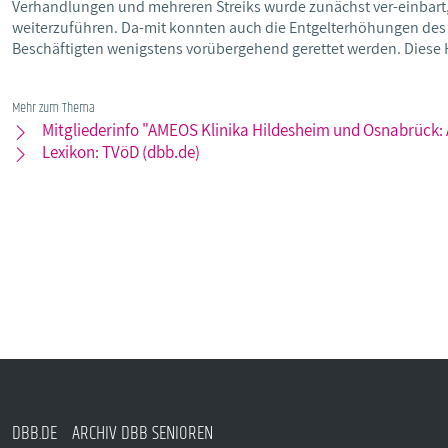
Verhandlungen und mehreren Streiks wurde zunächst ver-einbart, d
weiterzuführen. Da-mit konnten auch die Entgelterhöhungen des T
Beschäftigten wenigstens vorübergehend gerettet werden. Diese H
Mehr zum Thema
Mitgliederinfo "AMEOS Klinika Hildesheim und Osnabrück:
Lexikon: TVöD (dbb.de)
DBB.DE
ARCHIV DBB SENIOREN