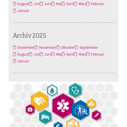
August
Juli
Juni
Mai
April
März
Februar
Januar
Archiv 2025
Dezember
November
Oktober
September
August
Juli
Juni
Mai
April
März
Februar
Januar