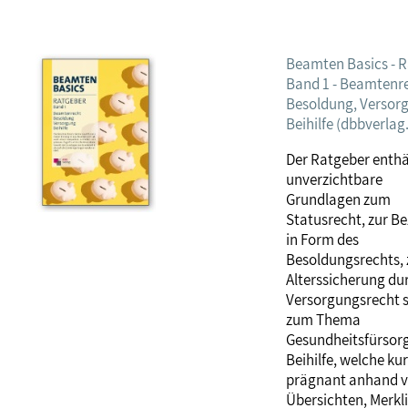
Beamten Basics - 
Band 1 - Beamtenr
Besoldung, Versor
Beihilfe (dbbverlag
Der Ratgeber enthä
unverzichtbare
Grundlagen zum
Statusrecht, zur B
in Form des
Besoldungsrechts, 
Alterssicherung du
Versorgungsrecht 
zum Thema
Gesundheitsfürsorg
Beihilfe, welche ku
prägnant anhand 
Übersichten, Merkli