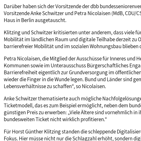
Darüber haben sich der Vorsitzende der dbb bundesseniorenvert
Vorsitzende Anke Schwitzer und Petra Nicolaisen (MdB, CDU/C
Haus in Berlin ausgetauscht.
Klitzing und Schwitzer kritisierten unter anderem, dass viele 
Mobilität im ländlichen Raum und digitale Teilhabe derzeit zu 
barrierefreier Mobilität und im sozialen Wohnungsbau blieben d
Petra Nicolaisen, die Mitglied der Ausschüsse für Inneres un
Kommunen sowie im Unterausschuss Bürgerschaftliches Engag
Barrierefreiheit eigentlich zur Grundversorgung im öffentlic
wieder die Finger in die Wunde legen. Bund und Länder sind gem
Lebensverhältnisse zu schaffen“, so Nicolaisen.
Anke Schwitzer thematisierte auch mögliche Nachfolgelösungen f
Ticketmodell, das es zum Beispiel ermöglicht, neben dem bund
günstigen Preis zu erwerben: „Viele Ältere sind vornehmlich i
bundesweiten Ticket nicht wirklich profitieren.“
Für Horst Günther Klitzing standen die schleppende Digitalis
Fokus. Hier müsse nicht nur die Schlagzahl erhöht, sondern digi