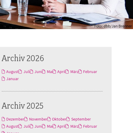
Archiv 2026
August
Juli
Juni
Mai
April
März
Februar
Januar
Archiv 2025
Dezember
November
Oktober
September
August
Juli
Juni
Mai
April
März
Februar