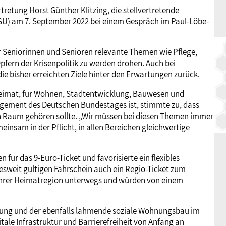
retung Horst Günther Klitzing, die stellvertretende
SU) am 7. September 2022 bei einem Gespräch im Paul-Löbe-
für Seniorinnen und Senioren relevante Themen wie Pflege,
Opfern der Krisenpolitik zu werden drohen. Auch bei
ie bisher erreichten Ziele hinter den Erwartungen zurück.
d Heimat, für Wohnen, Stadtentwicklung, Bauwesen und
ement des Deutschen Bundestages ist, stimmte zu, dass
hen Raum gehören sollte. „Wir müssen bei diesen Themen immer
einsam in der Pflicht, in allen Bereichen gleichwertige
ür das 9-Euro-Ticket und favorisierte ein flexibles
esweit gültigen Fahrschein auch ein Regio-Ticket zum
n ihrer Heimatregion unterwegs und würden von einem
ierung und der ebenfalls lahmende soziale Wohnungsbau im
tale Infrastruktur und Barrierefreiheit von Anfang an