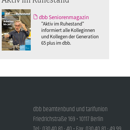
dbb Seniorenmagazin
"Aktiv im Ruhestand"
informiert alle Kolleginnen
und Kollegen der Generation
65 plus im dbb.
dbb beamtenbund und tarifunion
Friedrichstraße 169 • 10117 Berlin
Tel.: 030.40 81 - 40 • Fax: 030.40 81 - 49 99