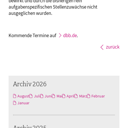
bewirkt und durch die bisherigen rein
aufgabenspezifischen Stellenzuwächse nicht
ausgeglichen wurden.
Kommende Termine auf
dbb.de
.
zurück
Archiv 2026
August
Juli
Juni
Mai
April
März
Februar
Januar
Archiv 2025