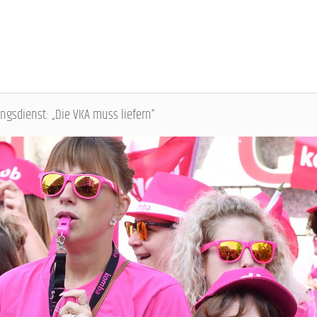
ngsdienst: „Die VKA muss liefern“
DBB SENIOREN - ÜBERBLICK
VERANSTALTUNGEN - ÜBERBLICK
Gremien
Fachtagungen
Geschäftsführung
Bundesseniorenkongress
Kontakt