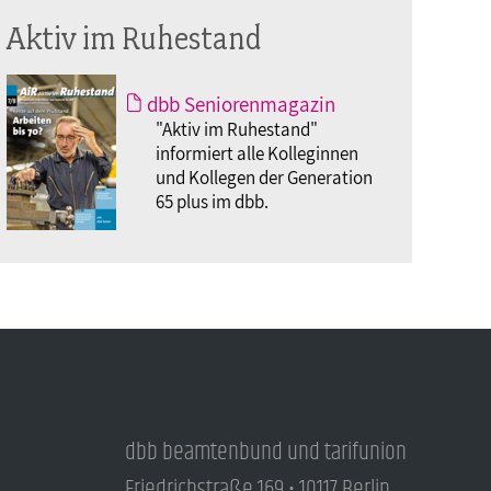
Aktiv im Ruhestand
dbb Seniorenmagazin
"Aktiv im Ruhestand"
informiert alle Kolleginnen
und Kollegen der Generation
65 plus im dbb.
dbb beamtenbund und tarifunion
Friedrichstraße 169 • 10117 Berlin