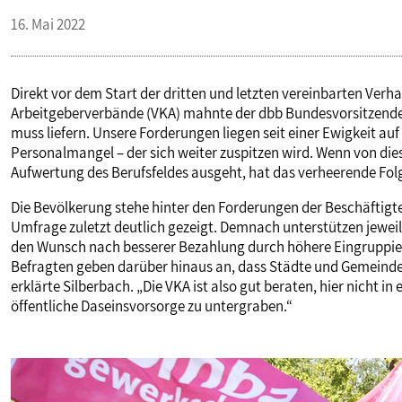
16. Mai 2022
Direkt vor dem Start der dritten und letzten vereinbarten Ve
Arbeitgeberverbände (VKA) mahnte der dbb Bundesvorsitzende ei
muss liefern. Unsere Forderungen liegen seit einer Ewigkeit au
Personalmangel – der sich weiter zuspitzen wird. Wenn von diese
Aufwertung des Berufsfeldes ausgeht, hat das verheerende Fol
Die Bevölkerung stehe hinter den Forderungen der Beschäftigte
Umfrage zuletzt deutlich gezeigt. Demnach unterstützen jewei
den Wunsch nach besserer Bezahlung durch höhere Eingruppieru
Befragten geben darüber hinaus an, dass Städte und Gemeinden
erklärte Silberbach. „Die VKA ist also gut beraten, hier nicht i
öffentliche Daseinsvorsorge zu untergraben.“