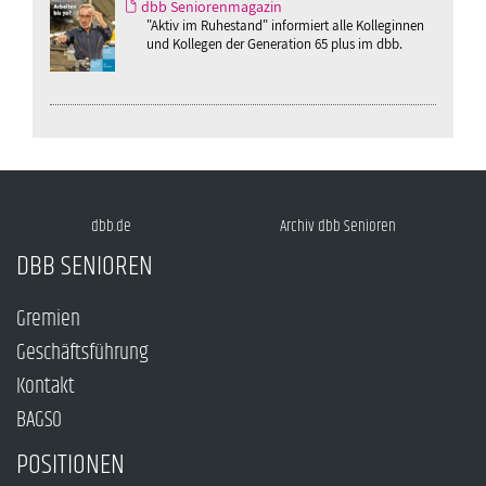
dbb Seniorenmagazin
"Aktiv im Ruhestand" informiert alle Kolleginnen
und Kollegen der Generation 65 plus im dbb.
dbb.de
Archiv dbb Senioren
DBB SENIOREN
Gremien
Geschäftsführung
Kontakt
BAGSO
POSITIONEN