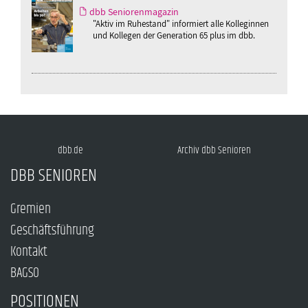
dbb Seniorenmagazin
"Aktiv im Ruhestand" informiert alle Kolleginnen
und Kollegen der Generation 65 plus im dbb.
dbb.de
Archiv dbb Senioren
DBB SENIOREN
Gremien
Geschäftsführung
Kontakt
BAGSO
POSITIONEN