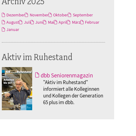
Archiv 2025
Dezember
November
Oktober
September
August
Juli
Juni
Mai
April
März
Februar
Januar
Aktiv im Ruhestand
dbb Seniorenmagazin
"Aktiv im Ruhestand"
informiert alle Kolleginnen
und Kollegen der Generation
65 plus im dbb.