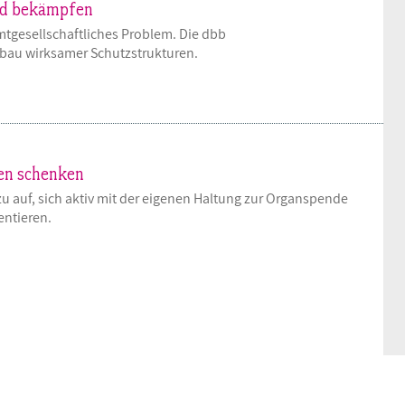
nd bekämpfen
BAGSO
mtgesellschaftliches Problem. Die dbb
bau wirksamer Schutzstrukturen.
en schenken
u auf, sich aktiv mit der eigenen Haltung zur Organspende
ntieren.