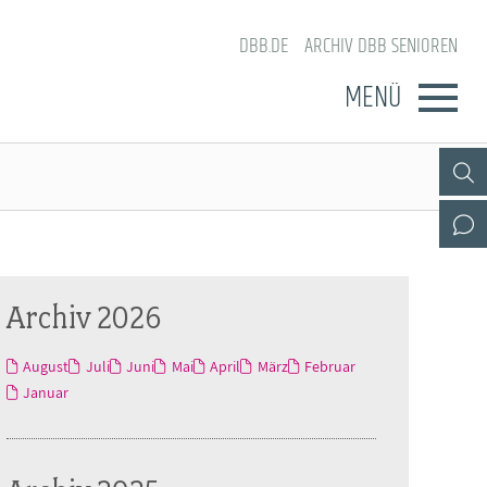
DBB.DE
ARCHIV DBB SENIOREN
MENÜ
Archiv 2026
August
Juli
Juni
Mai
April
März
Februar
Januar