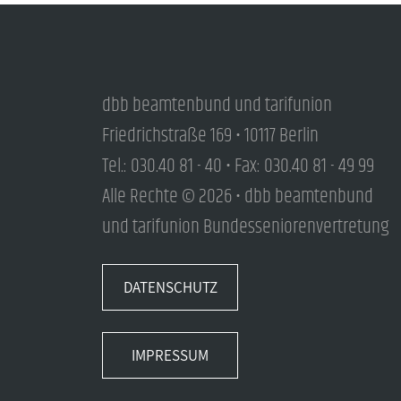
dbb beamtenbund und tarifunion
Friedrichstraße 169 • 10117 Berlin
Tel.: 030.40 81 - 40 • Fax: 030.40 81 - 49 99
Alle Rechte © 2026 • dbb beamtenbund
und tarifunion Bundesseniorenvertretung
DATENSCHUTZ
IMPRESSUM