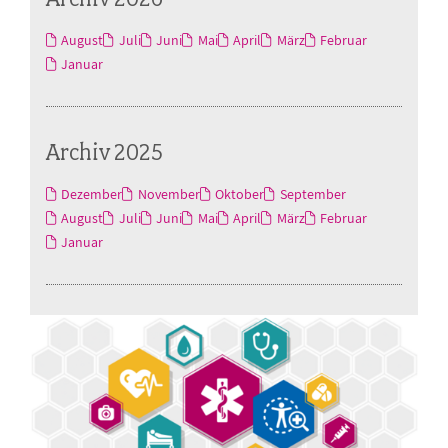
August
Juli
Juni
Mai
April
März
Februar
Januar
Archiv 2025
Dezember
November
Oktober
September
August
Juli
Juni
Mai
April
März
Februar
Januar