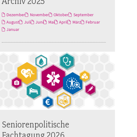
Archiv 2025
Dezember
November
Oktober
September
August
Juli
Juni
Mai
April
März
Februar
Januar
Seniorenpolitische
Fachtagung 2026