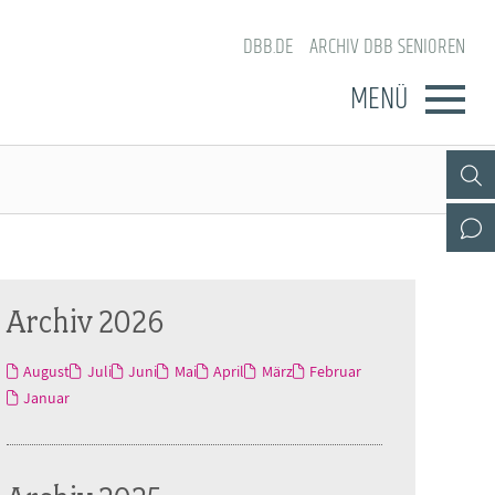
DBB.DE
ARCHIV DBB SENIOREN
MENÜ
Archiv 2026
August
Juli
Juni
Mai
April
März
Februar
Januar