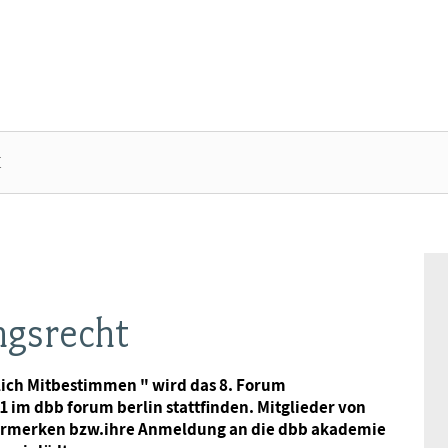
t
DBB SENIOREN - ÜBERBLICK
VERANSTALTUNGEN - ÜBERBLICK
Gremien
Fachtagungen
ngsrecht
Geschäftsführung
Bundesseniorenkongress
lich Mitbestimmen " wird das 8. Forum
1 im dbb forum berlin stattfinden. Mitglieder von
Kontakt
 vormerken bzw.ihre Anmeldung an die dbb akademie