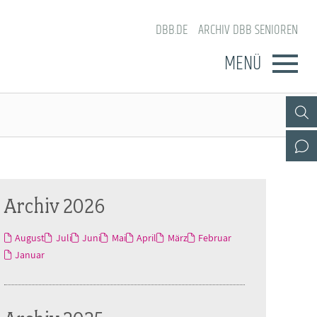
DBB.DE
ARCHIV DBB SENIOREN
MENÜ
Archiv 2026
August
Juli
Juni
Mai
April
März
Februar
Januar