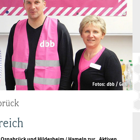
BAGSO
brück
reich
a Osnabrück und Hildesheim / Hameln zur „Aktiven