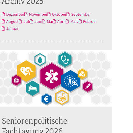
Archiv 2025
Dezember
November
Oktober
September
August
Juli
Juni
Mai
April
März
Februar
Januar
Seniorenpolitische
Fachtagung 2026