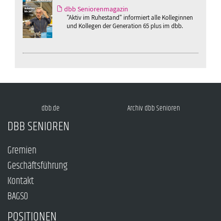
dbb Seniorenmagazin
"Aktiv im Ruhestand" informiert alle Kolleginnen
und Kollegen der Generation 65 plus im dbb.
dbb.de
Archiv dbb Senioren
DBB SENIOREN
Gremien
Geschäftsführung
Kontakt
BAGSO
POSITIONEN